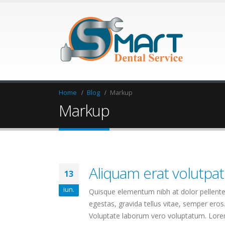
Home
Blog
Markup
Markup
Aliquam erat volutpat
13
iun.
Quisque elementum nibh at dolor pellentes
egestas, gravida tellus vitae, semper eros
Voluptate laborum vero voluptatum. Lorem 