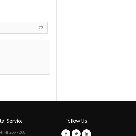
al Service
Follow Us
i Nr 266 - 268