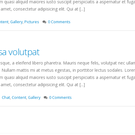
quasi aliquid maiores iusto suscipit perspiciatis a aspernatur et fuga
amet, consectetur adipisicing elit. Qui at [...]
ntent
,
Gallery
,
Pictures
0 Comments
a volutpat
que, a eleifend libero pharetra. Mauris neque felis, volutpat nec ulla
. Nullam mattis mi at metus egestas, in porttitor lectus sodales. Lorem
quasi aliquid maiores iusto suscipit perspiciatis a aspernatur et fuga
amet, consectetur adipisicing elit. Qui at [...]
Chat
,
Content
,
Gallery
0 Comments