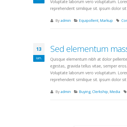
Voluptate laborum vero voluptatum. Lorem 
reprehenderit similique sit. ipsum dolor sit 
By
admin
Equipollent
,
Markup
Co
Sed elementum mass
13
ian.
Quisque elementum nibh at dolor pellentes
egestas, gravida tellus vitae, semper eros
Voluptate laborum vero voluptatum. Lorem 
reprehenderit similique sit. ipsum dolor sit 
By
admin
Buying
,
Clerkship
,
Media