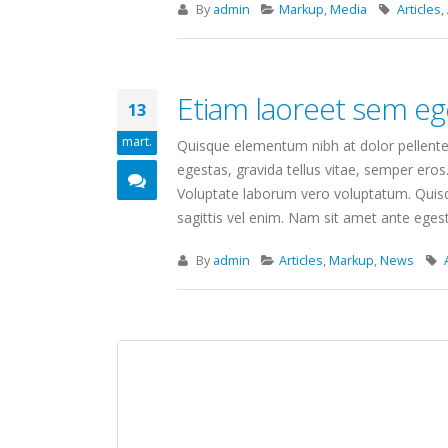
By
admin
Markup
,
Media
Articles
,
Etiam laoreet sem eg
13
mart.
Quisque elementum nibh at dolor pellentes
egestas, gravida tellus vitae, semper eros
Voluptate laborum vero voluptatum. Quisqu
sagittis vel enim. Nam sit amet ante egestas
By
admin
Articles
,
Markup
,
News