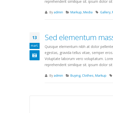
reprehenderit similique sit. ipsum dolor sit 
By
admin
Markup
,
Media
Gallery
,
Sed elementum mass
13
mart.
Quisque elementum nibh at dolor pellentes
egestas, gravida tellus vitae, semper eros
Voluptate laborum vero voluptatum. Lorem 
reprehenderit similique sit. ipsum dolor sit 
By
admin
Buying
,
Clothes
,
Markup