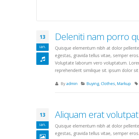
Deleniti nam porro 
13
ian.
Quisque elementum nibh at dolor pellentes
egestas, gravida tellus vitae, semper eros
Voluptate laborum vero voluptatum. Lorem 
reprehenderit similique sit. ipsum dolor sit 
By
admin
Buying
,
Clothes
,
Markup
Aliquam erat volutpat
13
ian.
Quisque elementum nibh at dolor pellentes
egestas, gravida tellus vitae, semper eros