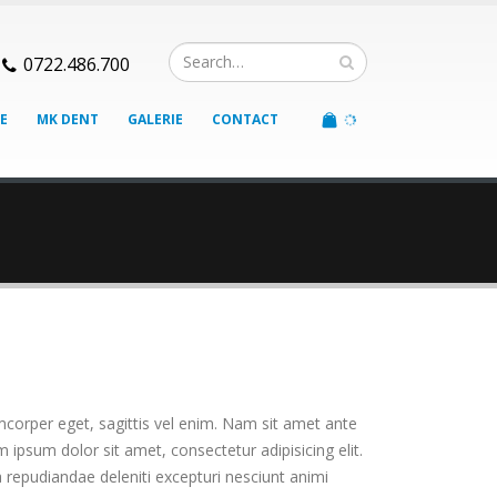
0722.486.700
E
MK DENT
GALERIE
CONTACT
mcorper eget, sagittis vel enim. Nam sit amet ante
 ipsum dolor sit amet, consectetur adipisicing elit.
 repudiandae deleniti excepturi nesciunt animi