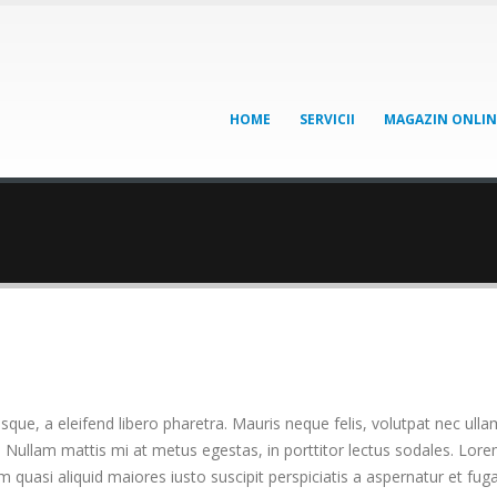
HOME
SERVICII
MAGAZIN ONLIN
que, a eleifend libero pharetra. Mauris neque felis, volutpat nec ulla
. Nullam mattis mi at metus egestas, in porttitor lectus sodales. Lorem
quasi aliquid maiores iusto suscipit perspiciatis a aspernatur et fuga